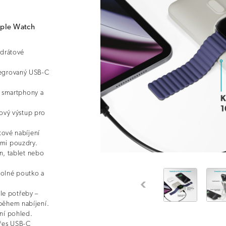
pple Watch
drátové
ntegrovaný USB-C
 smartphony a
ový výstup pro
ové nabíjení
ími pouzdry.
n, tablet nebo
dolné poutko a
Previous
le potřeby –
 během nabíjení.
vní pohled.
přes USB-C