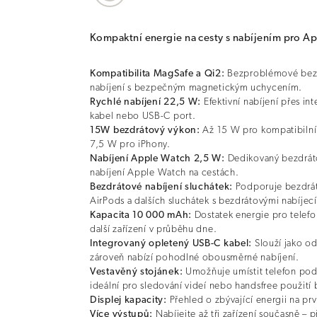
Kompaktní energie na cesty s nabíjením pro A
Kompatibilita MagSafe a Qi2:
Bezproblémové bez
nabíjení s bezpečným magnetickým uchycením.
Rychlé nabíjení 22,5 W:
Efektivní nabíjení přes i
kabel nebo USB-C port.
15W bezdrátový výkon:
Až 15 W pro kompatibilní
7,5 W pro iPhony.
Nabíjení Apple Watch 2,5 W:
Dedikovaný bezdrát
nabíjení Apple Watch na cestách.
Bezdrátové nabíjení sluchátek:
Podporuje bezdrát
AirPods a dalších sluchátek s bezdrátovými nabíjec
Kapacita 10 000 mAh:
Dostatek energie pro telefo
další zařízení v průběhu dne.
Integrovaný opletený USB-C kabel:
Slouží jako o
zároveň nabízí pohodlné obousměrné nabíjení.
Vestavěný stojánek:
Umožňuje umístit telefon pod
ideální pro sledování videí nebo handsfree použití
Displej kapacity:
Přehled o zbývající energii na pr
Více výstupů:
Nabíjejte až tři zařízení současně – 