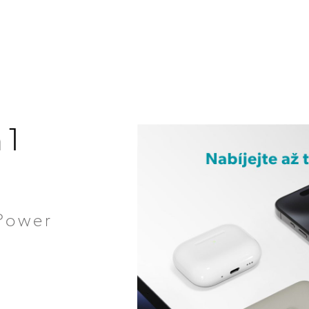
n1
Power