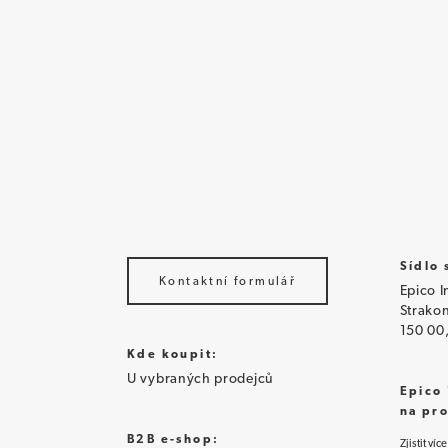
Sídlo 
Kontaktní formulář
Epico I
Strako
150 00
Kde koupit:
U vybraných prodejců
Epico 
na pr
B2B e-shop:
Zjistit více