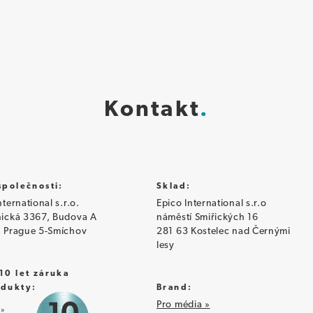
Kontakt
společnosti:
Sklad:
nternational s.r.o.
Epico International s.r.o
nická 3367, Budova A
náměstí Smiřických 16
, Prague 5-Smíchov
281 63 Kostelec nad Černými
lesy
10 let záruka
odukty:
Brand:
Pro média »
 »