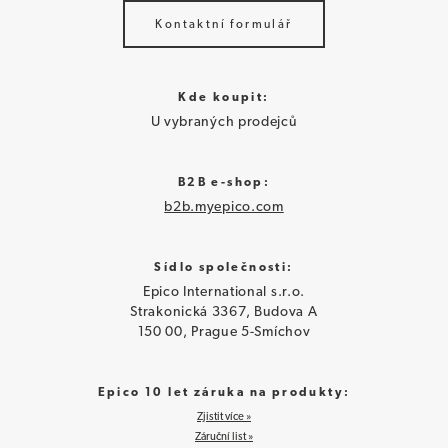
Kontaktní formulář
Kde koupit:
U vybraných prodejců
B2B e-shop:
b2b.myepico.com
Sídlo společnosti:
Epico International s.r.o.
Strakonická 3367, Budova A
150 00, Prague 5-Smíchov
Epico 10 let záruka na produkty:
Zjistit více »
Záruční list »