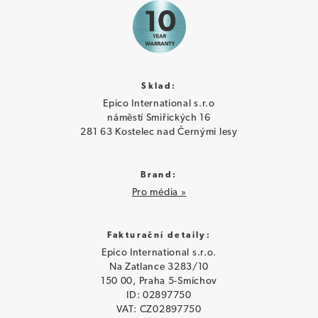
Sklad:
Epico International s.r.o
náměstí Smiřických 16
281 63 Kostelec nad Černými lesy
Brand:
Pro média »
Fakturační detaily:
Epico International s.r.o.
Na Zatlance 3283/10
150 00, Praha 5-Smíchov
ID: 02897750
VAT: CZ02897750