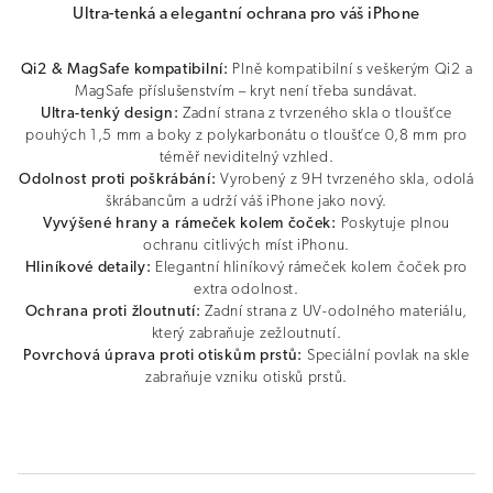
Ultra-tenká a elegantní ochrana pro váš iPhone
Qi2 & MagSafe kompatibilní:
Plně kompatibilní s veškerým Qi2 a
MagSafe příslušenstvím – kryt není třeba sundávat.
Ultra-tenký design:
Zadní strana z tvrzeného skla o tloušťce
pouhých 1,5 mm a boky z polykarbonátu o tloušťce 0,8 mm pro
téměř neviditelný vzhled.
Odolnost proti poškrábání:
Vyrobený z 9H tvrzeného skla, odolá
škrábancům a udrží váš iPhone jako nový.
Vyvýšené hrany a rámeček kolem čoček:
Poskytuje plnou
ochranu citlivých míst iPhonu.
Hliníkové detaily:
Elegantní hliníkový rámeček kolem čoček pro
extra odolnost.
Ochrana proti žloutnutí:
Zadní strana z UV-odolného materiálu,
který zabraňuje zežloutnutí.
Povrchová úprava proti otiskům prstů:
Speciální povlak na skle
zabraňuje vzniku otisků prstů.